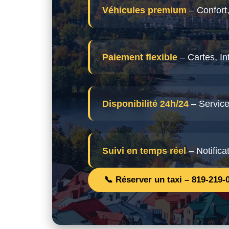
Véhicules premium
– Confort,
Paiement flexible
– Cartes, In
Disponibilité 24h/24
– Service
Suivi en temps réel
– Notifica
📞 Réserver un taxi – 819-219-