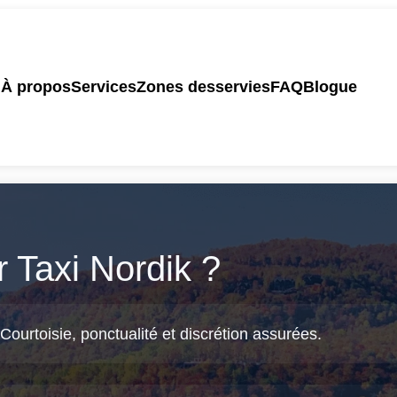
À propos
Services
Zones desservies
FAQ
Blogue
r Taxi Nordik ?
Courtoisie, ponctualité et discrétion assurées.