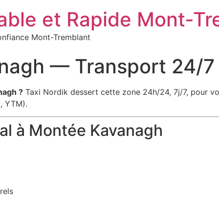
iable et Rapide Mont-T
 confiance Mont-Tremblant
nagh — Transport 24/7
nagh ?
Taxi Nordik dessert cette zone 24h/24, 7j/7, pour v
, YTM).
cal à Montée Kavanagh
rels