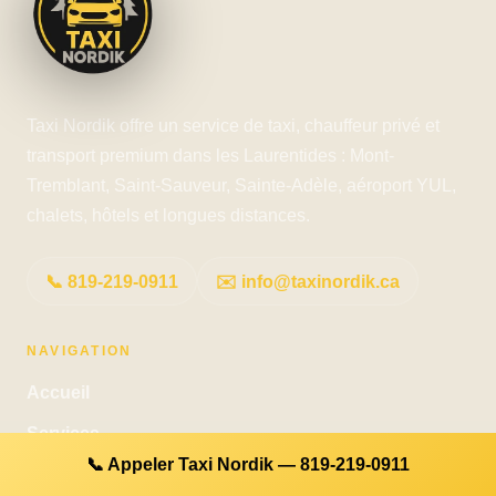
Taxi Nordik offre un service de taxi, chauffeur privé et
transport premium dans les Laurentides : Mont-
Tremblant, Saint-Sauveur, Sainte-Adèle, aéroport YUL,
chalets, hôtels et longues distances.
📞 819-219-0911
✉️ info@taxinordik.ca
NAVIGATION
Accueil
Services
📞 Appeler Taxi Nordik — 819-219-0911
Zones desservies